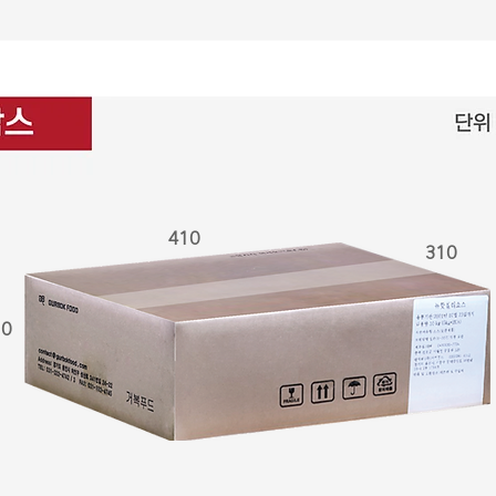
410
310
30