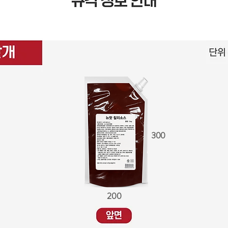
300
200