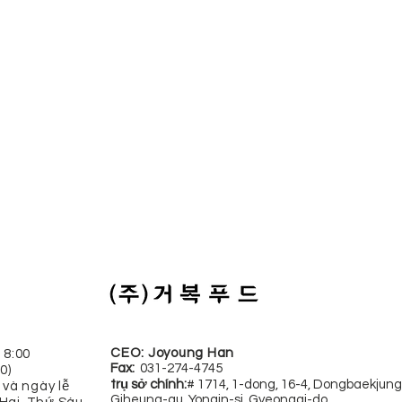
CEO:
Joyoung Han
18:00
​Fax:
031-274-4745
0)
trụ sở chính:
# 1714, 1-dong, 16-4, Dongbaekjung
 và ngày lễ
Giheung-gu, Yongin-si, Gyeonggi-do