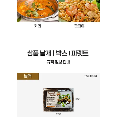
350
280