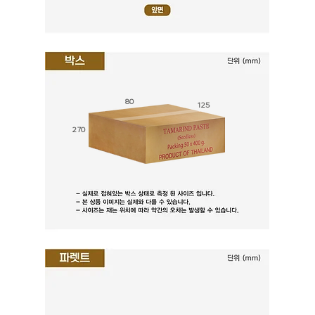
80
125
270