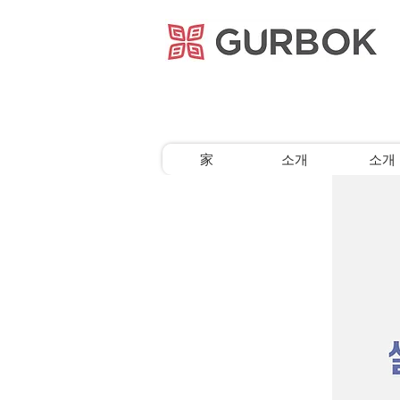
거복푸드
家
소개
소개