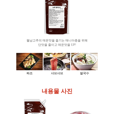
월남고추의 매운맛을 즐기는 매니아층을 위해
단맛을 줄이고 매운맛을 UP!
짜조
샤브샤브
쌀국수
​내용물 사진