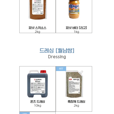
이
트)
2kg
피
피
피넛 스끼소스
[피넛 버터 [리고
넛
넛
2kg
1kg
스
버
끼
터
소
(리
스
고)
2kg
1kg
드레싱 [월남쌈]
Dressing
HIT
폰즈 드레싱
흑참깨 드레싱
폰
흑
10kg
2kg
즈
참
드
깨