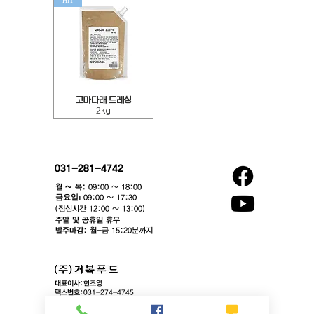
HIT
레
드
싱
레
10kg
싱
2kg
고
고마다래 드레싱
마
2kg
다
래
드
레
싱
2kg
031-281-4742
월 ~ 목:
09:00 ~ 18:00
​금요일:
09:00 ~ 17:30
(점심시간 12:00 ~ 13:00)​
주말 및 공휴일 휴무
발주마감:
월-금 15:20분까지
대표이사:
한조영
팩스번호:
031-274-4745
이메일:
contact@gurbok.com
본사:
경기도 용인시 기흥구 동백중앙로16번길 16-4, 에이스동백타워