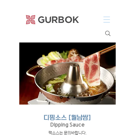
거복푸드
디핑소스 [월남쌈]
Dipping Sauce
.팩소스는 문의바랍니다