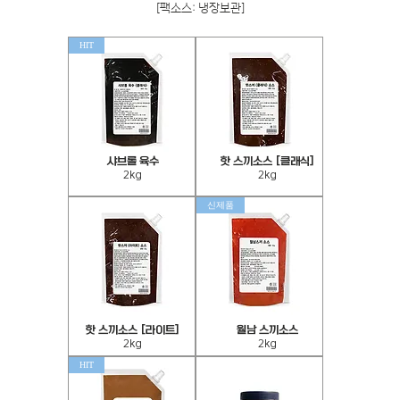
[팩소스: 냉장보관]
HIT
샤브롤 육수
[핫 스끼소스 [클래식
샤
핫
2kg
2kg
브
스
롤
끼
신제품
육
소
수
스
2kg
(클
래
식)
2kg
핫
월
[핫 스끼소스 [라이트
월남 스끼소스
스
남
2kg
2kg
끼
스
HIT
소
끼
스
소
(라
스