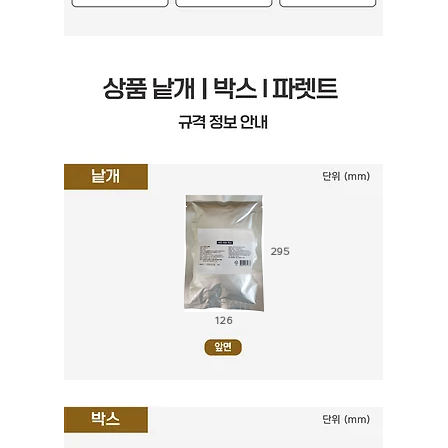
295
126