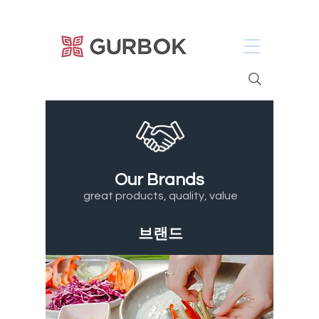
거복푸드
Our Brands
great products, quality, value
브랜드