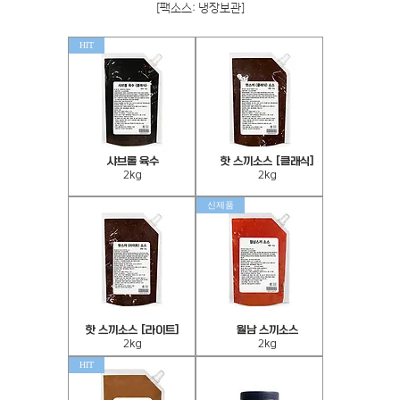
[팩소스: 냉장보관]
HIT
샤브롤 육수
[핫 스끼소스 [클래식
샤
핫
2kg
2kg
브
스
롤
끼
신제품
육
소
수
스
2kg
(클
래
식)
2kg
핫
월
[핫 스끼소스 [라이트
월남 스끼소스
스
남
2kg
2kg
끼
스
HIT
소
끼
스
소
(라
스