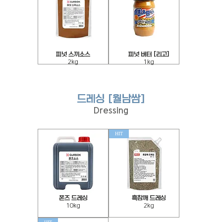
이
트)
2kg
피
피
피넛 스끼소스
[피넛 버터 [리고
넛
넛
2kg
1kg
스
버
끼
터
소
(리
스
고)
2kg
1kg
드레싱 [월남쌈]
Dressing
HIT
폰즈 드레싱
흑참깨 드레싱
폰
흑
10kg
2kg
즈
참
드
깨