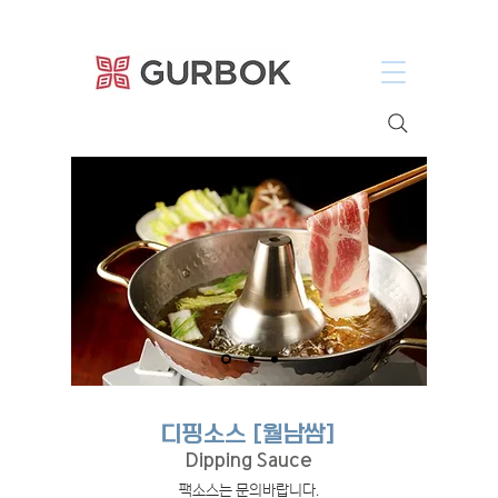
거복푸드
디핑소스 [월남쌈]
Dipping Sauce
.팩소스는 문의바랍니다