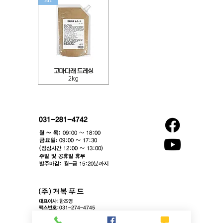
HIT
레
드
싱
레
10kg
싱
2kg
고
고마다래 드레싱
마
2kg
다
래
드
레
싱
2kg
031-281-4742
월 ~ 목:
09:00 ~ 18:00
​금요일:
09:00 ~ 17:30
(점심시간 12:00 ~ 13:00)​
주말 및 공휴일 휴무
발주마감:
월-금 15:20분까지
대표이사:
한조영
팩스번호:
031-274-4745
이메일:
contact@gurbok.com
본사:
경기도 용인시 기흥구 동백중앙로16번길 16-4, 에이스동백타워