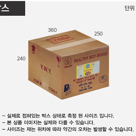
360
250
240