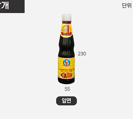
230
55