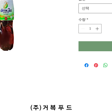
선택
수량
*