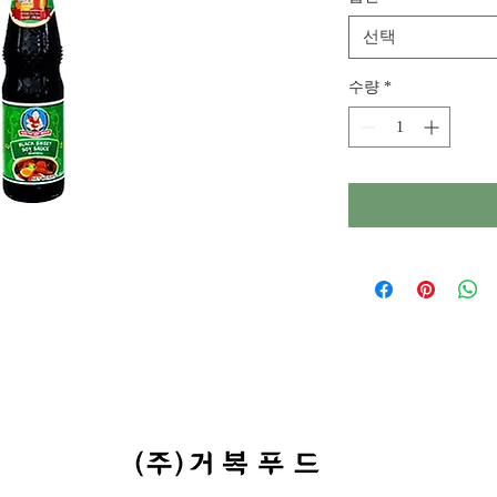
선택
수량
*