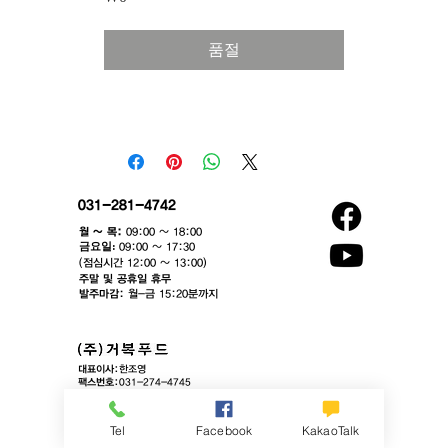
격
품절
031-281-4742
월 ~ 목:
09:00 ~ 18:00
​금요일:
09:00 ~ 17:30
(점심시간 12:00 ~ 13:00)​
주말 및 공휴일 휴무
발주마감:
월-금 15:20분까지
대표이사:
한조영
팩스번호:
031-274-4745
이메일:
contact@gurbok.com
본사:
경기도 용인시 기흥구 동백중앙로16번길 16-4, 에이스동백타워
​물류센터:
경기도 화성시 만세구 팔탄면 서근리 97-5 (주)거복푸드
Tel
Facebook
KakaoTalk