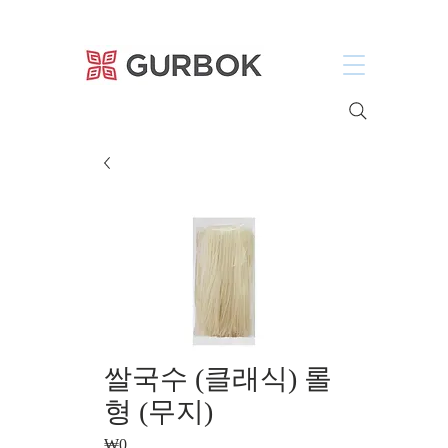
거복푸드
쌀국수 (클래식) 롤
형 (무지)
₩0
가