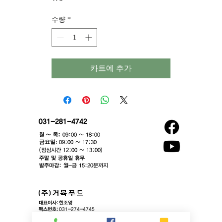
격
수량
*
카트에 추가
031-281-4742
월 ~ 목:
09:00 ~ 18:00
​금요일:
09:00 ~ 17:30
(점심시간 12:00 ~ 13:00)​
주말 및 공휴일 휴무
발주마감:
월-금 15:20분까지
대표이사:
한조영
팩스번호:
031-274-4745
이메일:
contact@gurbok.com
본사:
경기도 용인시 기흥구 동백중앙로16번길 16-4, 에이스동백타워