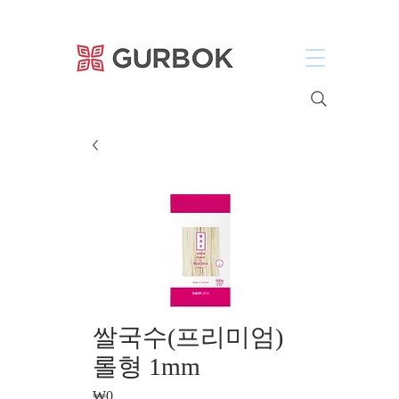
거복푸드
쌀국수(프리미엄)
롤형 1mm
₩0
가