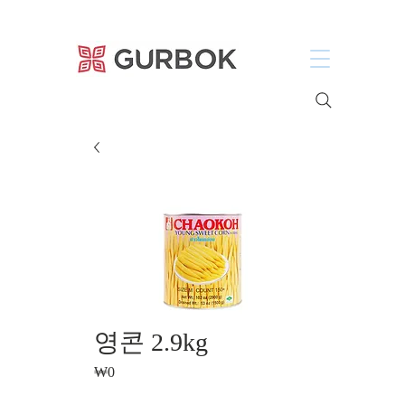
거복푸드
영콘 2.9kg
₩0
가
격