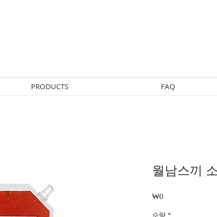
PRODUCTS
FAQ
월남스끼 
₩0
가
격
수량
*