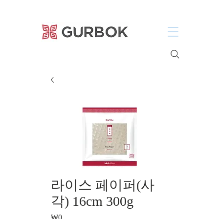
거복푸드
라이스 페이퍼(사
각) 16cm 300g
₩0
가