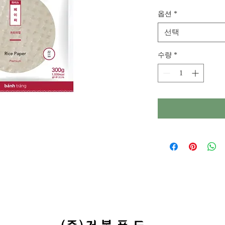
격
옵션
*
선택
수량
*