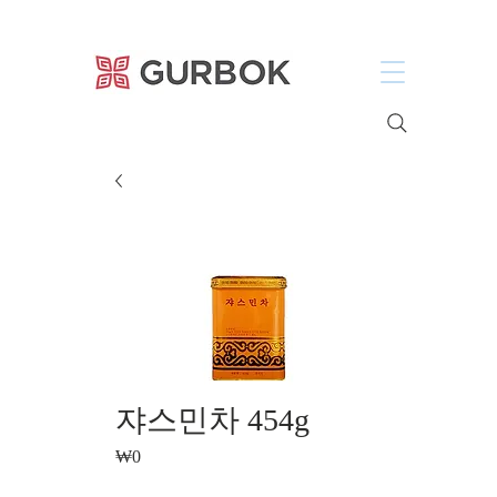
거복푸드
쟈스민차 454g
₩0
가
격