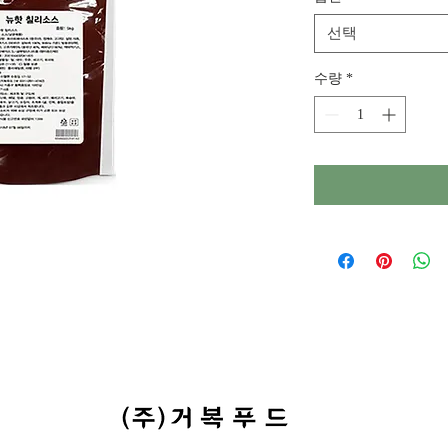
선택
수량
*