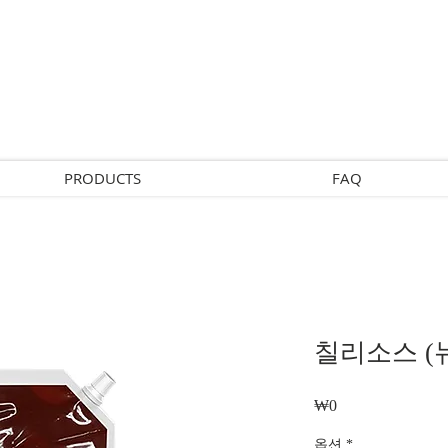
PRODUCTS
FAQ
칠리소스 (뉴
₩0
가
격
옵션
*