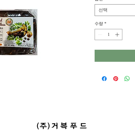
선택
수량
*