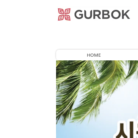
거복푸드
HOME