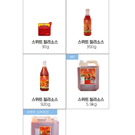
스위트 칠리소스
스위트 칠리소스
스
스
30g
350g
위
위
트
트
칠
칠
HIT
리
리
소
소
스
스
30g
350g
스
스
스위트 칠리소스
스위트 칠리소스
위
위
920g
5.9kg
트
트
칠
칠
파렛트 단위로만 출고 가능
리
리
소
소
스
스
920g
5.9kg